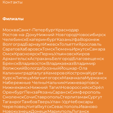
Контакты
Филиалы
Москва
Санкт-Петербург
Краснодар
Ростов-на-Дону
Нижний Новгород
Новосибирск
Челябинск
Екатеринбург
Казань
Уфа
Воронеж
Волгоград
Барнаул
Ижевск
Тольятти
Ярославль
Саратов
Хабаровск
Томск
Тюмень
Иркутск
Самара
Омск
Красноярск
Пермь
Ульяновск
Киров
Архангельск
Астрахань
Белгород
Благовещенск
Брянск
Владивосток
Владикавказ
Владимир
Волжский
Вологда
Грозный
Йошкар-Ола
Калининград
Калуга
Кемерово
Кострома
Курган
Курск
Липецк
Магнитогорск
Махачкала
Мурманск
Набережные Челны
Нальчик
Нижневартовск
Нижнекамск
Нижний Тагил
Новороссийск
Орёл
Оренбург
Пенза
Рязань
Саранск
Симферополь
Смоленск
Сочи
Ставрополь
Стерлитамак
Сургут
Таганрог
Тамбов
Тверь
Улан-Удэ
Чебоксары
Череповец
Чита
Якутск
Севастополь
Иваново
Новокузнецк
Донецк
Мариуполь
Луганск