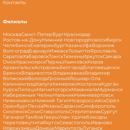
Контакты
Филиалы
Москва
Санкт-Петербург
Краснодар
Ростов-на-Дону
Нижний Новгород
Новосибирск
Челябинск
Екатеринбург
Казань
Уфа
Воронеж
Волгоград
Барнаул
Ижевск
Тольятти
Ярославль
Саратов
Хабаровск
Томск
Тюмень
Иркутск
Самара
Омск
Красноярск
Пермь
Ульяновск
Киров
Архангельск
Астрахань
Белгород
Благовещенск
Брянск
Владивосток
Владикавказ
Владимир
Волжский
Вологда
Грозный
Йошкар-Ола
Калининград
Калуга
Кемерово
Кострома
Курган
Курск
Липецк
Магнитогорск
Махачкала
Мурманск
Набережные Челны
Нальчик
Нижневартовск
Нижнекамск
Нижний Тагил
Новороссийск
Орёл
Оренбург
Пенза
Рязань
Саранск
Симферополь
Смоленск
Сочи
Ставрополь
Стерлитамак
Сургут
Таганрог
Тамбов
Тверь
Улан-Удэ
Чебоксары
Череповец
Чита
Якутск
Севастополь
Иваново
Новокузнецк
Донецк
Мариуполь
Луганск