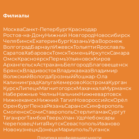
Филиалы
Москва
Санкт-Петербург
Краснодар
Ростов-на-Дону
Нижний Новгород
Новосибирск
Челябинск
Екатеринбург
Казань
Уфа
Воронеж
Волгоград
Барнаул
Ижевск
Тольятти
Ярославль
Саратов
Хабаровск
Томск
Тюмень
Иркутск
Самара
Омск
Красноярск
Пермь
Ульяновск
Киров
Архангельск
Астрахань
Белгород
Благовещенск
Брянск
Владивосток
Владикавказ
Владимир
Волжский
Вологда
Грозный
Йошкар-Ола
Калининград
Калуга
Кемерово
Кострома
Курган
Курск
Липецк
Магнитогорск
Махачкала
Мурманск
Набережные Челны
Нальчик
Нижневартовск
Нижнекамск
Нижний Тагил
Новороссийск
Орёл
Оренбург
Пенза
Рязань
Саранск
Симферополь
Смоленск
Сочи
Ставрополь
Стерлитамак
Сургут
Таганрог
Тамбов
Тверь
Улан-Удэ
Чебоксары
Череповец
Чита
Якутск
Севастополь
Иваново
Новокузнецк
Донецк
Мариуполь
Луганск
Политика конфиденциальности