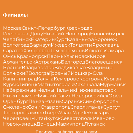
Филиалы
Москва
Санкт-Петербург
Краснодар
Ростов-на-Дону
Нижний Новгород
Новосибирск
Челябинск
Екатеринбург
Казань
Уфа
Воронеж
Волгоград
Барнаул
Ижевск
Тольятти
Ярославль
Саратов
Хабаровск
Томск
Тюмень
Иркутск
Самара
Омск
Красноярск
Пермь
Ульяновск
Киров
Архангельск
Астрахань
Белгород
Благовещенск
Брянск
Владивосток
Владикавказ
Владимир
Волжский
Вологда
Грозный
Йошкар-Ола
Калининград
Калуга
Кемерово
Кострома
Курган
Курск
Липецк
Магнитогорск
Махачкала
Мурманск
Набережные Челны
Нальчик
Нижневартовск
Нижнекамск
Нижний Тагил
Новороссийск
Орёл
Оренбург
Пенза
Рязань
Саранск
Симферополь
Смоленск
Сочи
Ставрополь
Стерлитамак
Сургут
Таганрог
Тамбов
Тверь
Улан-Удэ
Чебоксары
Череповец
Чита
Якутск
Севастополь
Иваново
Новокузнецк
Донецк
Мариуполь
Луганск
Политика конфиденциальности